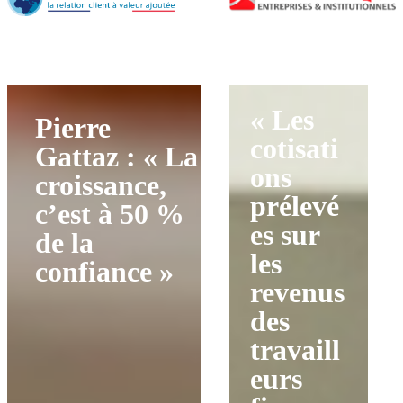
« Les
Pierre
cotisati
Gattaz : « La
ons
croissance,
prélevé
c’est à 50 %
es sur
de la
les
confiance »
revenus
des
travaill
eurs