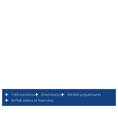
1 000 membres
20 territoires
100 000 sympathisants
50 PME aidées et financées