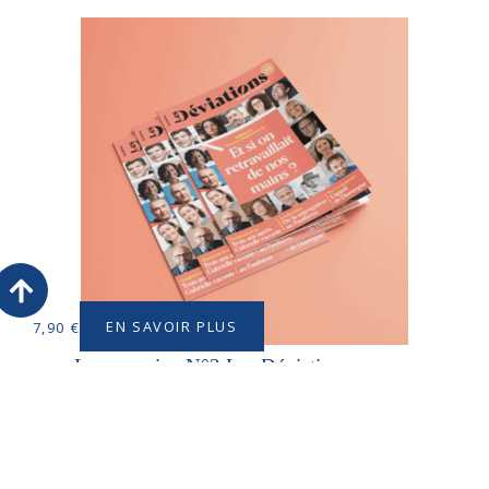
EN SAVOIR PLUS
7,90
€
Le magazine N°2 Les Déviations