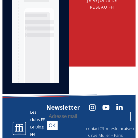
JE REJOINS LE
RÉSEAU FFI
Newsletter
Les
clubs FFI
Le Blog
contact@forcesfrancaisesdel
FFI
6 rue Muller – Paris,