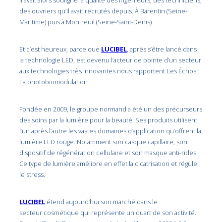
Il avait alors souligné la qualité des ingénieurs, des techniciens,
des ouvriers qu’il avait recrutés depuis. À Barentin (Seine-
Maritime) puis à Montreuil (Seine-Saint-Denis).
Et c’est heureux, parce que
LUCIBEL
, après s’être lancé dans
la technologie LED, est devenu l’acteur de pointe d’un secteur
aux technologies très innovantes nous rapportent Les Échos :
La photobiomodulation.
Fondée en 2009, le groupe normand a été un des précurseurs
des soins par la lumière pour la beauté. Ses produits utilisent
l’un après l’autre les vastes domaines d’application qu’offrent la
lumière LED rouge. Notamment son casque capillaire, son
dispositif de régénération cellulaire et son masque anti-rides.
Ce type de lumière améliore en effet la cicatrisation et régule
le stress.
LUCIBEL
étend aujourd’hui son marché dans le
secteur cosmétique qui représente un quart de son activité.