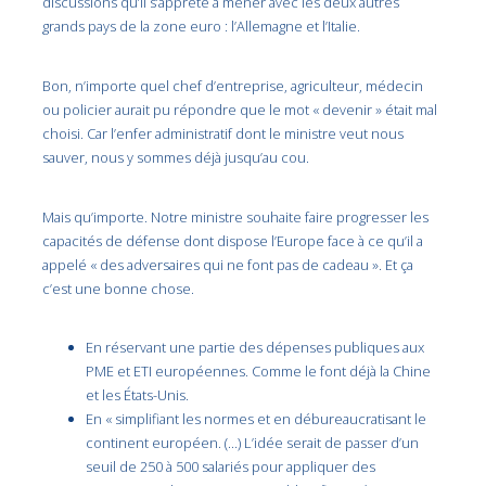
discussions qu’il s’apprête à mener avec les deux autres
grands pays de la zone euro : l’Allemagne et l’Italie.
Bon, n’importe quel chef d’entreprise, agriculteur, médecin
ou policier aurait pu répondre que le mot « devenir » était mal
choisi. Car l’enfer administratif dont le ministre veut nous
sauver, nous y sommes déjà jusqu’au cou.
Mais qu’importe. Notre ministre souhaite faire progresser les
capacités de défense dont dispose l’Europe face à ce qu’il a
appelé « des adversaires qui ne font pas de cadeau ». Et ça
c’est une bonne chose.
En réservant une partie des dépenses publiques aux
PME et ETI européennes. Comme le font déjà la Chine
et les États-Unis.
En « simplifiant les normes et en débureaucratisant le
continent européen. (…) L’idée serait de passer d’un
seuil de 250 à 500 salariés pour appliquer des