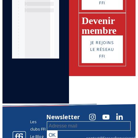
FFI
Devenir
membre
JE REJOINS
LE RÉSEAU
FFI
Newsletter
Les
clubs FFI
Le Blog
contact@forcesfrancaisesdel