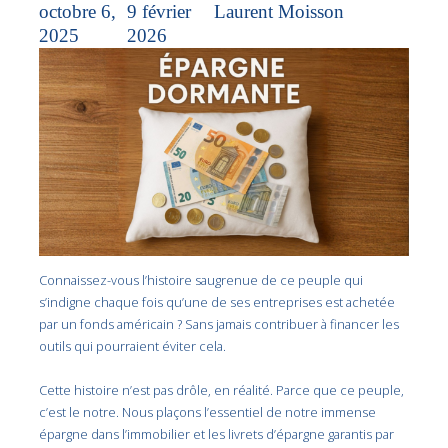
octobre 6,
9 février
Laurent Moisson
2025
2026
Connaissez-vous l’histoire saugrenue de ce peuple qui
s’indigne chaque fois qu’une de ses entreprises est achetée
par un fonds américain ? Sans jamais contribuer à financer les
outils qui pourraient éviter cela.
Cette histoire n’est pas drôle, en réalité. Parce que ce peuple,
c’est le notre. Nous plaçons l’essentiel de notre immense
épargne dans l’immobilier et les livrets d’épargne garantis par