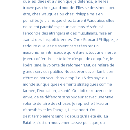
que les idées et la vision que je défends, je ne les
trouve pas chez grand monde. Elles se dessinent, peut
être, chez Wauquiez ou chez Philippe mais en
pointillés. Je crains que chez Laurent Wauquiez, elles
ne soient parasitées par une animosité stérile à
l’encontre des étrangers et des musulmans, mise en
avant à des fins politiciennes. Chez Edouard Philippe, je
redoute qu’elles ne soient parasitées par un
macronisme intrinsèque qui est avant tout une inertie.
Je veux défendre cette idée d’esprit de conquête, le
libéralisme, la volonté de réformer l’Etat, de refaire de
grands services publics. Nous devons avoir l’ambition
d’être de nouveau dans le top 3 ou 5 des pays du
monde sur quelques éléments stratégiques comme
l’armée, l’éducation, la santé. On doit retrouver cette
envie, de se défendre sans pudeur et avec une vraie
volonté de faire des choses. Je reproche à Macron
d’anesthésier les Français, il les endort. On
s’est terriblement ramolli depuis qu’il a été élu. La
Bataille, c’est un mouvement assez politique, oui.