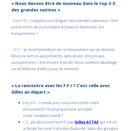
« Nous devons être de nouveau dans le top 3-5
des grandes nations »
– Les F.F.I : comptez-vous briguer des mandats nationaux ? Etre
présent lors de la prochaine échéance électorale, les
Européennes ?
– C.C : Je serai l’animateur de ce mouvement qui se dessine.
Nous ne serons pas présents, sans doute, encore aux
européennes, c’est encore trop tôt. Nous sommes davantage
sur la défense d’idées pour le moment.
« La rencontre avec les F.F.I ? C’est celle avec
Gilles au départ »
Les F.F.I : comme avez vous rencontré notre
mouvement ? Et pourquoi avoir accepté
notre invitation mardi ?
C.C : J’ai découvert les F.F.I par
Gilles ATTAF
qui est un
activiste forcené. Il m’a mis d’autorité dans des groupes