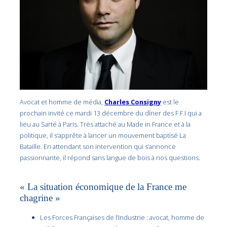
Avocat et homme de média,
Charles Consigny
est le
prochain invité ce mardi 13 décembre du dîner des F.F.I qui a
lieu au Sarté à Paris. Très attaché au Made in France et à la
politique, il s’apprête à lancer un mouvement baptisé La
Bataille. En attendant son intervention qui s’annonce
passionnante, il répond sans langue de bois à nos questions.
« La situation économique de la France me
chagrine »
Les Forces Françaises de l’Industrie : avocat, homme de