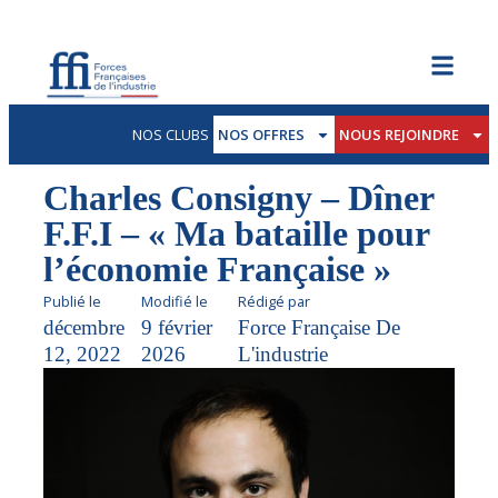
NOS CLUBS
NOS OFFRES
NOUS REJOINDRE
Charles Consigny – Dîner
F.F.I – « Ma bataille pour
l’économie Française »
Publié le
Modifié le
Rédigé par
décembre
9 février
Force Française De
12, 2022
2026
L'industrie