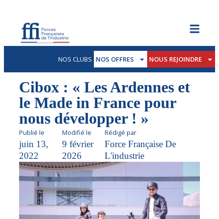
NOS CLUBS
NOS OFFRES
NOUS REJOINDRE
Cibox : « Les Ardennes et
le Made in France pour
nous développer ! »
Publié le
Modifié le
Rédigé par
juin 13,
9 février
Force Française De
2022
2026
L'industrie