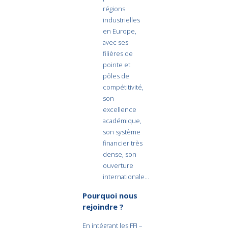
régions
industrielles
en Europe,
avec ses
filières de
pointe et
pôles de
compétitivité,
son
excellence
académique,
son système
financier très
dense, son
ouverture
internationale…
Pourquoi nous
rejoindre ?
En intégrant les FFI –