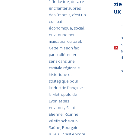
à l’industrie, de la ré-
zie
enchanter auprès
ux
des Français, c’est un
combat
L
économique, social,
i
environnemental
n
mais aussi culturel.
k
Cette mission fait
e
particulièrement
d
sens dans une
i
capitale régionale
n
historique et
stratégique pour
l’industrie française :
la Métropole de
Lyon et ses
environs, Saint-
Etienne, Roanne,
Villefranche-sur-
Saône, Bourgoin-
Jallieu… C’est encore