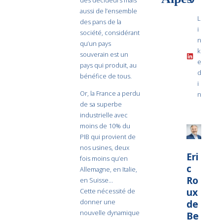
aussi de l’ensemble
L
des pans de la
i
société, considérant
n
qu’un pays
k
souverain est un
e
pays qui produit, au
d
bénéfice de tous.
i
Or, la France a perdu
n
de sa superbe
industrielle avec
moins de 10% du
PIB qui provient de
nos usines, deux
Eri
fois moins qu’en
c
Allemagne, en Italie,
Ro
en Suisse…
ux
Cette nécessité de
de
donner une
nouvelle dynamique
Be