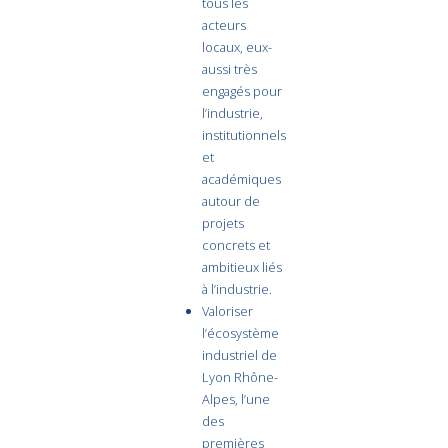
tous les
acteurs
locaux, eux-
aussi très
engagés pour
l’industrie,
institutionnels
et
académiques
autour de
projets
concrets et
ambitieux liés
à l’industrie.
Valoriser
l’écosystème
industriel de
Lyon Rhône-
Alpes, l’une
des
premières