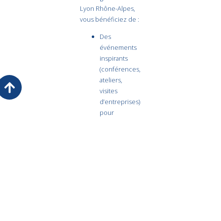
Lyon Rhône-Alpes,
vous bénéficiez de :
Des
événements
inspirants
(conférences,
ateliers,
visites
d’entreprises)
pour
échanger et
innover.
Un réseau
actif de
dirigeants et
d’experts
pour
développer
vos projets et
partenariats.