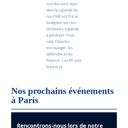
nos discours, mais
dans la capacité de
nos PME et ETI à se
multiplier sur nos
territoires, à grandir,
à perdurer. Pour
cela, il faut les
encourager, les
défendre et les
financer. Les FFI sont
là pour ça.
Nos prochains événements
à Paris
Rencontrons-nous lors de notre