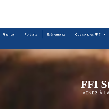
Financer
Portraits
Evénements
Que sont les FFI ?
FFI S
VENEZ À L