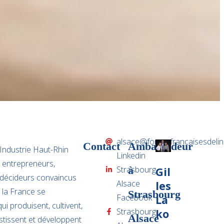
alsace@forcesfrancaisesdelind
Contact
Ambassadeur
’Industrie Haut-Rhin
Linkedin
, entrepreneurs,
Strasbourg
à
Gil
et décideurs convaincus
Alsace
les
 la France se
Strasbourg
Facebook
La
i produisent, cultivent,
Strasbourg
ko
Alsace
estissent et développent