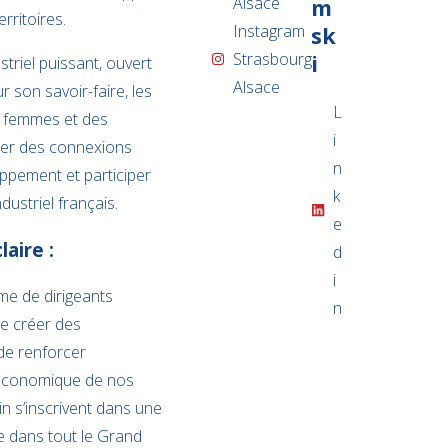
Alsace
m
rritoires.
Instagram
sk
Strasbourg
i
striel puissant, ouvert
Alsace
 son savoir-faire, les
L
s femmes et des
i
éer des connexions
n
oppement et participer
k
ustriel français.
e
aire :
d
i
me de dirigeants
n
de créer des
de renforcer
 économique de nos
in s’inscrivent dans une
e dans tout le Grand