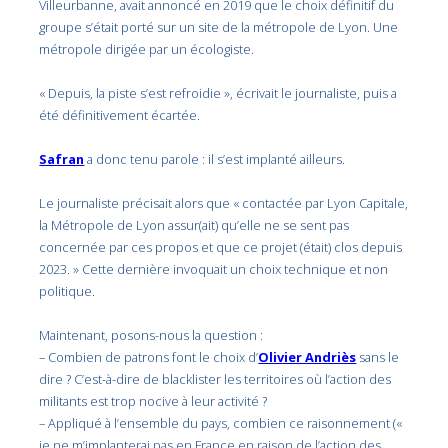
Villeurbanne, avait annoncé en 2019 que le choix définitif du
groupe s’était porté sur un site de la métropole de Lyon. Une
métropole dirigée par un écologiste.
« Depuis, la piste s’est refroidie », écrivait le journaliste, puis a
été définitivement écartée.
Safran
a donc tenu parole : il s’est implanté ailleurs.
Le journaliste précisait alors que « contactée par Lyon Capitale,
la Métropole de Lyon assur(ait) qu’elle ne se sent pas
concernée par ces propos et que ce projet (était) clos depuis
2023. » Cette dernière invoquait un choix technique et non
politique.
Maintenant, posons-nous la question :
– Combien de patrons font le choix d’
Olivier Andriès
sans le
dire ? C’est-à-dire de blacklister les territoires où l’action des
militants est trop nocive à leur activité ?
– Appliqué à l’ensemble du pays, combien ce raisonnement («
je ne m’implanterai pas en France en raison de l’action des