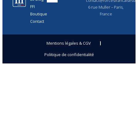
contact@forcesfrancaisesdel
FFI
6 rue Muller – Paris,
Boutique
France
Contact
Mentions légales & CGV
Politique de confidentialité