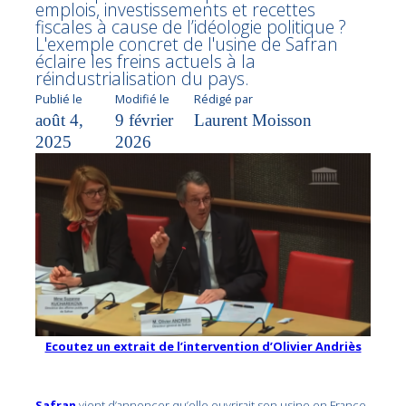
emplois, investissements et recettes
fiscales à cause de l’idéologie politique ?
L'exemple concret de l'usine de Safran
éclaire les freins actuels à la
réindustrialisation du pays.
Publié le
Modifié le
Rédigé par
août 4,
9 février
Laurent Moisson
2025
2026
Ecoutez un extrait de l’intervention d’Olivier Andriès
Safran
vient d’annoncer qu’elle ouvrirait son usine en France,