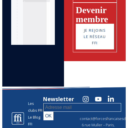
Devenir
membre
JE REJOINS
LE RÉSEAU
FFI
Newsletter
Les
clubs FFI
Le Blog
contact@forcesfrancaisesdel
FFI
6 rue Muller – Paris,