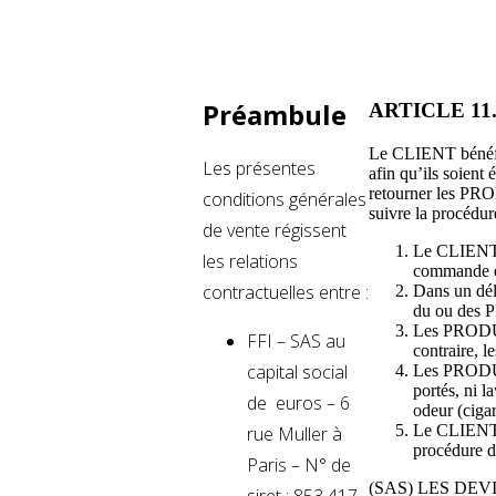
Préambule
ARTICLE 1
Le CLIENT bénéfic
Les présentes
afin qu’ils soient
retourner les PRO
conditions générales
suivre la procédur
de vente régissent
Le CLIENT do
les relations
commande et
contractuelles entre :
Dans un dél
du ou des
Les PRODUIT
FFI – SAS au
contraire, 
capital social
Les PRODUIT
portés, ni 
de euros – 6
odeur (cigar
Le CLIENT d
rue Muller à
procédure d
Paris – N° de
(SAS) LES DEVIA