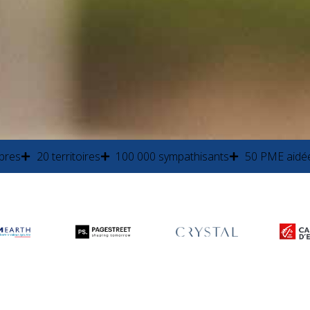
bres
20 territoires
100 000 sympathisants
50 PME aidée