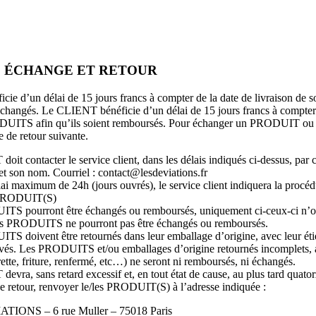
1. ÉCHANGE ET RETOUR
ie d’un délai de 15 jours francs à compter de la date de livraison de
 échangés. Le CLIENT bénéficie d’un délai de 15 jours francs à compter 
DUITS afin qu’ils soient remboursés. Pour échanger un PRODUIT ou l
e de retour suivante.
it contacter le service client, dans les délais indiqués ci-dessus, par 
 son nom. Courriel : contact@lesdeviations.fr
ai maximum de 24h (jours ouvrés), le service client indiquera la procé
 PRODUIT(S)
S pourront être échangés ou remboursés, uniquement ci-ceux-ci n’ont 
les PRODUITS ne pourront pas être échangés ou remboursés.
S doivent être retournés dans leur emballage d’origine, avec leur étiqu
lavés. Les PRODUITS et/ou emballages d’origine retournés incomplets,
ette, friture, renfermé, etc…) ne seront ni remboursés, ni échangés.
evra, sans retard excessif et, en tout état de cause, au plus tard quato
e retour, renvoyer le/les PRODUIT(S) à l’adresse indiquée :
TIONS – 6 rue Muller – 75018 Paris