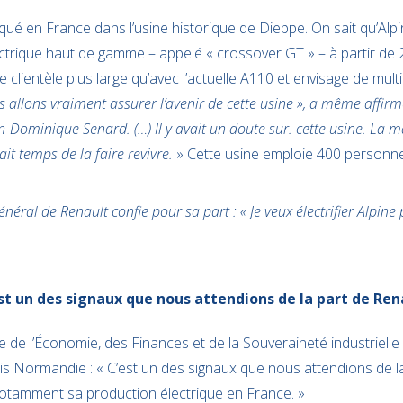
qué en France dans l’usine historique de Dieppe. On sait qu’Alpi
ctrique haut de gamme – appelé « crossover GT » – à partir de
 clientèle plus large qu’avec l’actuelle A110 et envisage de multi
 allons vraiment assurer l’avenir de cette usine », a même affi
n-Dominique Senard. (…) Il y avait un doute sur. cette usine. La 
it temps de la faire revivre.
» Cette usine emploie 400 personne
néral de Renault confie pour sa part : « Je veux électrifier Alpine 
est un des signaux que nous attendions de la part de Ren
 de l’Économie, des Finances et de la Souveraineté industrielle 
s Normandie : « C’est un des signaux que nous attendions de la
 notamment sa production électrique en France. »