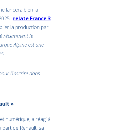
ne lancera bien la
 2025,
relate France 3
.
plier la production par
rmé récemment le
marque Alpine est une
s.
pour l’inscrire dans
ault »
et numérique, a réagi à
 part de Renault, sa