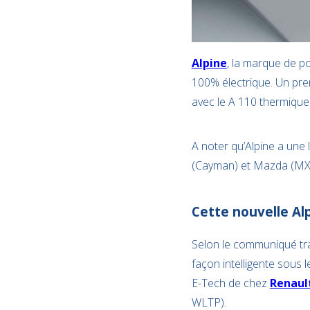
Alpine
, la marque de po
100% électrique. Un pr
avec le A 110 thermique
A noter qu’Alpine a une
(Cayman) et Mazda (MX5)
Cette nouvelle Alp
Selon le communiqué tran
façon intelligente sous 
E-Tech de chez
Renaul
WLTP).