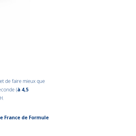
et de faire mieux que
seconde (
à 4,5
H.
de France de Formule