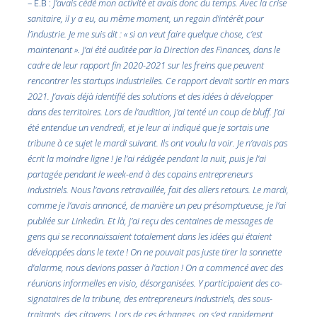
– E.B :
J’avais cédé mon activité et avais donc du temps. Avec la crise
sanitaire, il y a eu, au même moment, un regain d’intérêt pour
l’industrie. Je me suis dit : « si on veut faire quelque chose, c’est
maintenant ». J’ai été auditée par la Direction des Finances, dans le
cadre de leur rapport fin 2020-2021 sur les freins que peuvent
rencontrer les startups industrielles. Ce rapport devait sortir en mars
2021. J’avais déjà identifié des solutions et des idées à développer
dans des territoires. Lors de l’audition, j’ai tenté un coup de bluff. J’ai
été entendue un vendredi, et je leur ai indiqué que je sortais une
tribune à ce sujet le mardi suivant. Ils ont voulu la voir. Je n’avais pas
écrit la moindre ligne ! Je l’ai rédigée pendant la nuit, puis je l’ai
partagée pendant le week-end à des copains entrepreneurs
industriels. Nous l’avons retravaillée, fait des allers retours. Le mardi,
comme je l’avais annoncé, de manière un peu présomptueuse, je l’ai
publiée sur Linkedin. Et là, j’ai reçu des centaines de messages de
gens qui se reconnaissaient totalement dans les idées qui étaient
développées dans le texte ! On ne pouvait pas juste tirer la sonnette
d’alarme, nous devions passer à l’action ! On a commencé avec des
réunions informelles en visio, désorganisées. Y participaient des co-
signataires de la tribune, des entrepreneurs industriels, des sous-
traitants, des citoyens. Lors de ces échanges, on s’est rapidement