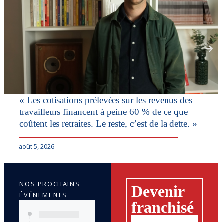
« Les cotisations prélevées sur les revenus des
travailleurs financent à peine 60 % de ce que
coûtent les retraites. Le reste, c’est de la dette. »
août 5, 2026
NOS PROCHAINS
Devenir
ÉVÉNEMENTS
franchisé