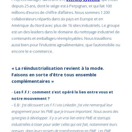
depuis 25 ans, dont le siège est à Perpignan, et qui fait 100
millions d’euros de chiffre d’affaires. Nous sommes 1 200
collaborateurs répartis dans six pays en Europe et en
Amérique du Nord avec plus de 16 sites industriels. Le groupe
est un des leaders dans le domaine du nettoyage industriel de
contenants et emballages réemployables. Nous travaillons
aussi bien pour l’industrie agroalimentaire, que l’automobile ou
encore le e-commerce.
« La réindustrialisation revient à la mode.
Faisons en sorte d’être tous ensemble
complémentaires »
–
Les F.F.I : comment s’est opéré le lien entre vous et
notre mouvement ?
– E.B : J
‘ai découvert Les F.F.I via Linkedin. J’ai vite remarqué leur
engagement pour les PME que je trouve important. Nous avons des
synergies à développer. Il y a un vrai lien entre PME et startups
industrielles à tisser pour aider celles qui ont fait, notamment leurs
preuves, dans leurs projets de transformation en PME. Les PME