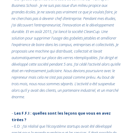
Business School-. Je ne suis pas issue d’un milieu propice aux
grandes écoles. Je ne savais pas vraiment ce que je voulais faire, je
ne cherchais pas à devenir chef d’entreprise. Pendant mes études,
j’ai découvert l’entrepreneuriat, l’innovation et le développement
durable. Et en août 2015, j’ai lancé la société CleanCup. Une
solution pour supprimer l’usage des gobelets jetables et améliorer
l’expérience de boire dans les campus, entreprises et collectivités. Je
proposais une machine qui distribuait, collectait et lavait
automatiquement sur place des verres réemployables. J’ai dirigé et
développé cette société pendant 5 ans. J’ai cédé l’activité alors qu’elle
était en redressement judiciaire. Nous devions poursuivre avec le
repreneur mais cela ne s’est pas passé comme prévu. Au bout de
trois mois, nous nous sommes séparés. L’activité a été suspendue
alors qu’il y avait des clients, un partenaire industriel, et un marché
énorme.
–
Les F.F.I : quelles sont les leçons que vous en avez
tirées ?
– E.D :
J’ai réalisé que l’écosystème startups avait été développé
par/et pour le monde numérique et les services. Il était possible de