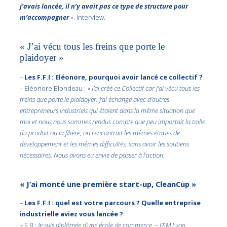
j’avais lancée, il n’y avait pas ce type de structure pour
m’accompagner
». Interview.
« J’ai vécu tous les freins que porte le
plaidoyer »
–
Les F.F.I : Eléonore, pourquoi avoir lancé ce collectif ?
– Eléonore Blondeau : «
J’ai créé ce Collectif car j’ai vécu tous les
freins que porte le plaidoyer. J’ai échangé avec d’autres
entrepreneurs industriels qui étaient dans la même situation que
moi et nous nous sommes rendus compte que peu importait la taille
du produit ou la filière, on rencontrait les mêmes étapes de
développement et les mêmes difficultés, sans avoir les soutiens
nécessaires. Nous avons eu envie de passer à l’action.
« J’ai monté une première start-up, CleanCup »
–
Les F.F.I : quel est votre parcours ? Quelle entreprise
industrielle aviez vous lancée ?
– E.B :
Je suis diplômée d’une école de commerce, – l’EM Lyon