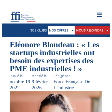
NOS CLUBS
NOS OFFRES
NOUS REJOINDRE
Eléonore Blondeau : « Les
startups industrielles ont
besoin des expertises des
PME industrielles ! »
Publié le
Modifié le
Rédigé par
octobre 19,
9 février
Force Française De
2022
2026
L'industrie