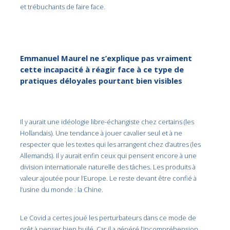
et trébuchants de faire face.
Emmanuel Maurel ne s’explique pas vraiment
cette incapacité à réagir face à ce type de
pratiques déloyales pourtant bien visibles
Il y aurait une idéologie libre-échangiste chez certains (les
Hollandais). Une tendance à jouer cavalier seul et à ne
respecter que les textes qui les arrangent chez d’autres (les
Allemands). Il y aurait enfin ceux qui pensent encore à une
division internationale naturelle des tâches. Les produits à
valeur ajoutée pour l’Europe. Le reste devant être confié à
l’usine du monde : la Chine.
Le Covid a certes joué les perturbateurs dans ce mode de
prêt à penser bien huilé. Car il a généré l’incompréhension