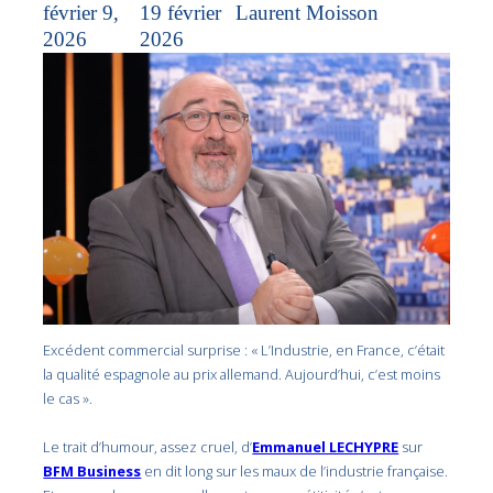
février 9,
19 février
Laurent Moisson
2026
2026
Excédent commercial surprise : « L’Industrie, en France, c’était
la qualité espagnole au prix allemand. Aujourd’hui, c’est moins
le cas ».
Le trait d’humour, assez cruel, d’
Emmanuel LECHYPRE
sur
BFM Business
en dit long sur les maux de l’industrie française.