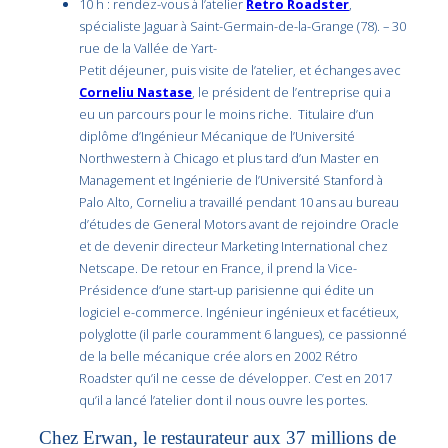
10 h : rendez-vous à l’atelier
Retro Roadster
,
spécialiste Jaguar à Saint-Germain-de-la-Grange (78). – 30
rue de la Vallée de Yart-
Petit déjeuner, puis visite de l’atelier, et échanges avec
Corneliu Nastase
, le président de l’entreprise qui a
eu un parcours pour le moins riche. Titulaire d’un
diplôme d’Ingénieur Mécanique de l’Université
Northwestern à Chicago et plus tard d’un Master en
Management et Ingénierie de l’Université Stanford à
Palo Alto, Corneliu a travaillé pendant 10 ans au bureau
d’études de General Motors avant de rejoindre Oracle
et de devenir directeur Marketing International chez
Netscape. De retour en France, il prend la Vice-
Présidence d’une start-up parisienne qui édite un
logiciel e-commerce. Ingénieur ingénieux et facétieux,
polyglotte (il parle couramment 6 langues), ce passionné
de la belle mécanique crée alors en 2002 Rétro
Roadster qu’il ne cesse de développer. C’est en 2017
qu’il a lancé l’atelier dont il nous ouvre les portes.
Chez Erwan, le restaurateur aux 37 millions de