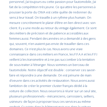
personnel, j’ai toujours eu cette passion pour l’automobile, j’ai
fait de la compétition très jeune. Ce qui attire les personnes à
pousser la porte du CNVA est cette quête de redonner du
sens à leur travail. On travaille à un rythme plus humain. On
mesure concrètement le plaisir d’être en lien direct avec son
client. Il y a une mode au retour du vintage également. Ce sont
des métiers de précision et de patience accessibles aux
femmes aussi. Pendant des années on a demandé à des gens
qui, souvent, n’en avaient pas envie de travailler dans ces
domaines. Ce n’est plus le cas. Nous avons une vraie
connaissance dans ces métiers en France, les F.F.A.A et les F.F.I
veillent à les transmettre et à ne pas succomber à la tentation
de sous-traiter à l’étranger. Nous sommes un berceau de
l’automobile. Notre objectif est double : conserver ces savoir-
faire et répondre à une demande. On est pénurie de main
d’oeuvre dans ces activités de restauration. Nous avons aussi
l’ambition de créer le premier cluster français dédié à la
voiture de collection. Nous oeuvrons à réunir sur un seul site,
plusieurs professionnels – mécaniciens, carrossiers, selliers,
usineurs- de façon à proposer tous ces services au même
endroit. Ca existe dans le bâtiment mais pas dans la voiture