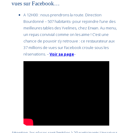
vues sur Facebook…
A 12H00 : nous prendrons la route. Direction
Bourdonné – 507 habitants- pour rejoindre l’une des
meilleures tables des Yvelines, chez Erwan. Au menu,
un repas convivial comme on les aime ! C’est une
chance de pouvoir s’y retrouve : ce restaurateur aux
37 millions de vues sur Facebook croule sous les
réservations. –
Voir sa page
–
Attention, les places sont limitées à 20 participants ! Inscrivez-