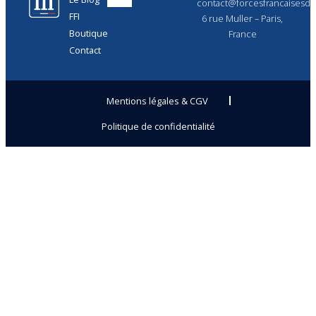
contact@forcesfrancaisesdel
FFI
6 rue Muller – Paris,
Boutique
France
Contact
Mentions légales & CGV
Politique de confidentialité