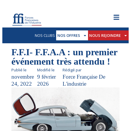
NOS CLUBS
NOS OFFRES
NOUS REJOINDRE
F.F.I- F.F.A.A : un premier
événement très attendu !
Publié le
Modifié le
Rédigé par
novembre
9 février
Force Française De
24, 2022
2026
L'industrie