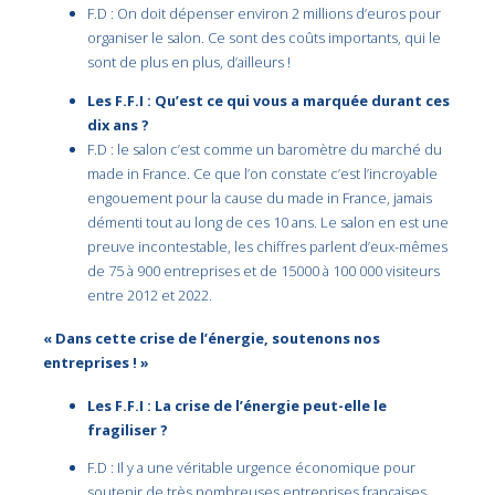
F.D : On doit dépenser environ 2 millions d’euros pour
organiser le salon. Ce sont des coûts importants, qui le
sont de plus en plus, d’ailleurs !
Les F.F.I : Qu’est ce qui vous a marquée durant ces
dix ans ?
F.D : le salon c’est comme un baromètre du marché du
made in France. Ce que l’on constate c’est l’incroyable
engouement pour la cause du made in France, jamais
démenti tout au long de ces 10 ans. Le salon en est une
preuve incontestable, les chiffres parlent d’eux-mêmes
de 75 à 900 entreprises et de 15000 à 100 000 visiteurs
entre 2012 et 2022.
« Dans cette crise de l’énergie, soutenons nos
entreprises ! »
Les F.F.I : La crise de l’énergie peut-elle le
fragiliser ?
F.D : Il y a une véritable urgence économique pour
soutenir de très nombreuses entreprises françaises,