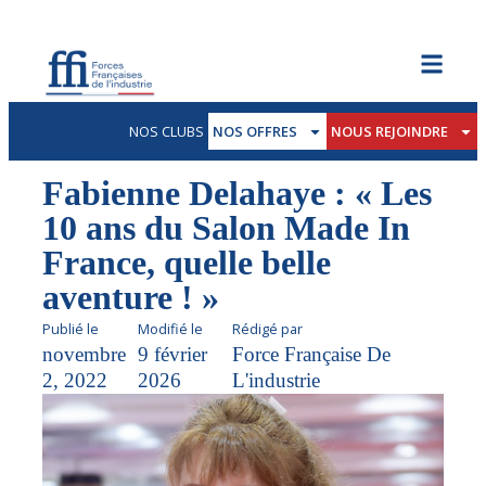
NOS CLUBS
NOS OFFRES
NOUS REJOINDRE
Fabienne Delahaye : « Les
10 ans du Salon Made In
France, quelle belle
aventure ! »
Publié le
Modifié le
Rédigé par
novembre
9 février
Force Française De
2, 2022
2026
L'industrie