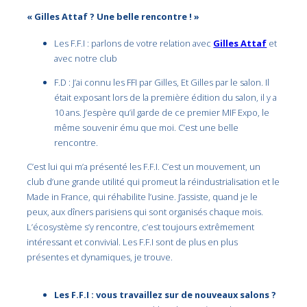
« Gilles Attaf ? Une belle rencontre ! »
Les F.F.I : parlons de votre relation avec
Gilles Attaf
et
avec notre club
F.D : J’ai connu les FFI par Gilles, Et Gilles par le salon. Il
était exposant lors de la première édition du salon, il y a
10 ans. J’espère qu’il garde de ce premier MIF Expo, le
même souvenir ému que moi. C’est une belle
rencontre.
C’est lui qui m’a présenté les F.F.I. C’est un mouvement, un
club d’une grande utilité qui promeut la réindustrialisation et le
Made in France, qui réhabilite l’usine. J’assiste, quand je le
peux, aux dîners parisiens qui sont organisés chaque mois.
L’écosystème s’y rencontre, c’est toujours extrêmement
intéressant et convivial. Les F.F.I sont de plus en plus
présentes et dynamiques, je trouve.
Les F.F.I : vous travaillez sur de nouveaux salons ?