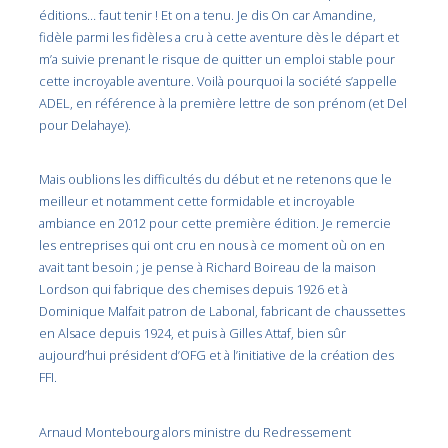
éditions… faut tenir ! Et on a tenu. Je dis On car Amandine,
fidèle parmi les fidèles a cru à cette aventure dès le départ et
m’a suivie prenant le risque de quitter un emploi stable pour
cette incroyable aventure. Voilà pourquoi la société s’appelle
ADEL, en référence à la première lettre de son prénom (et Del
pour Delahaye).
Mais oublions les difficultés du début et ne retenons que le
meilleur et notamment cette formidable et incroyable
ambiance en 2012 pour cette première édition. Je remercie
les entreprises qui ont cru en nous à ce moment où on en
avait tant besoin ; je pense à Richard Boireau de la maison
Lordson qui fabrique des chemises depuis 1926 et à
Dominique Malfait patron de Labonal, fabricant de chaussettes
en Alsace depuis 1924, et puis à Gilles Attaf, bien sûr
aujourd’hui président d’OFG et à l’initiative de la création des
FFI.
Arnaud Montebourg alors ministre du Redressement