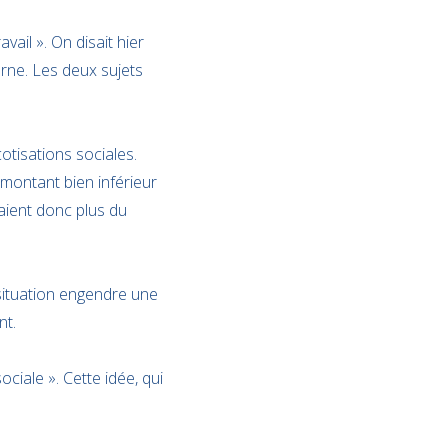
vail ». On disait hier
rne. Les deux sujets
otisations sociales.
n montant bien inférieur
paient donc plus du
 situation engendre une
nt.
ciale ». Cette idée, qui