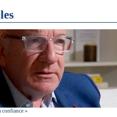
les
a confiance »