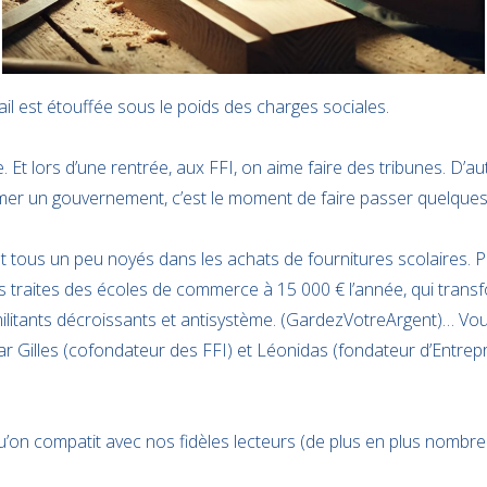
vail est étouffée sous le poids des charges sociales.
ée. Et lors d’une rentrée, aux FFI, on aime faire des tribunes. D
mer un gouvernement, c’est le moment de faire passer quelque
 tous un peu noyés dans les achats de fournitures scolaires. Pr
 traites des écoles de commerce à 15 000 € l’année, qui trans
ilitants décroissants et antisystème. (GardezVotreArgent)… Vo
ar Gilles (cofondateur des FFI) et Léonidas (fondateur d’Entre
n compatit avec nos fidèles lecteurs (de plus en plus nombreux