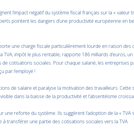
t l’impact négatif du système fiscal français sur la « valeur tra
xperts pointent les dangers d’une productivité européenne en be
pporte une charge fiscale particulièrement lourde en raison des c
 la TVA, impôt le plus rentable, rapporte 186 milliards d’euros, u
s de cotisations sociales. Pour chaque salarié, les entreprises 
çu par l’employé !
tions de salaire et paralyse la motivation des travailleurs. Cette
, visible dans la baisse de la productivité et l’absentéisme croissa
r une refonte du système. Ils suggèrent l’adoption de la « TVA so
e à transférer une partie des cotisations sociales vers la TVA.