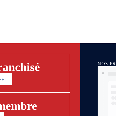
NOS P
ranchisé
FFI
 membre