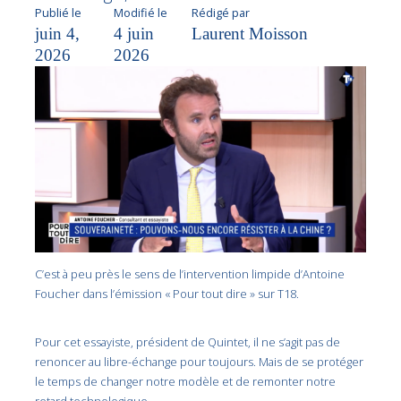
Publié le
Modifié le
Rédigé par
juin 4,
4 juin
Laurent Moisson
2026
2026
C’est à peu près le sens de l’intervention limpide d’Antoine
Foucher dans l’émission « Pour tout dire » sur T18.
Pour cet essayiste, président de Quintet, il ne s’agit pas de
renoncer au libre-échange pour toujours. Mais de se protéger
le temps de changer notre modèle et de remonter notre