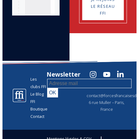
LE RÉSEAU
FFI
Newsletter
Les
clubs FFI
Le Blog
contact@forcesfrancaisesdel
FFI
6 rue Muller – Paris,
Boutique
France
Contact
Mentions légales & CGV