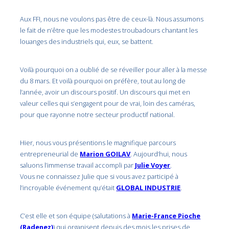
Aux FFI, nous ne voulons pas être de ceux-là. Nous assumons
le fait de n’être que les modestes troubadours chantant les
louanges des industriels qui, eux, se battent.
Voilà pourquoi on a oublié de se réveiller pour aller à la messe
du 8 mars. Et voilà pourquoi on préfère, tout au long de
l’année, avoir un discours positif. Un discours qui met en
valeur celles qui s’engagent pour de vrai, loin des caméras,
pour que rayonne notre secteur productif national.
Hier, nous vous présentions le magnifique parcours
entrepreneurial de
Marion GOILAV
. Aujourd’hui, nous
saluons l’immense travail accompli par
Julie Voyer
.
Vous ne connaissez Julie que si vous avez participé à
l’incroyable événement qu’était
GLOBAL INDUSTRIE
.
C’est elle et son équipe (salutations à
Marie-France Pioche
(Radenez)
) qui organisent depuis des mois les prises de