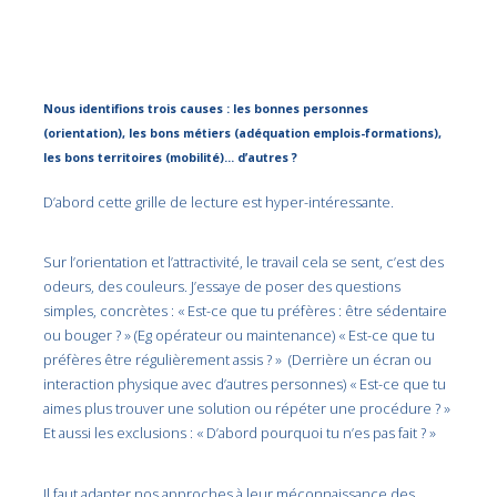
Nous identifions trois causes : les bonnes personnes
(orientation), les bons métiers (adéquation emplois-formations),
les bons territoires (mobilité)… d’autres ?
D’abord cette grille de lecture est hyper-intéressante.
Sur l’orientation et l’attractivité, le travail cela se sent, c’est des
odeurs, des couleurs. J’essaye de poser des questions
simples, concrètes : « Est-ce que tu préfères : être sédentaire
ou bouger ? » (Eg opérateur ou maintenance) « Est-ce que tu
préfères être régulièrement assis ? » (Derrière un écran ou
interaction physique avec d’autres personnes) « Est-ce que tu
aimes plus trouver une solution ou répéter une procédure ? »
Et aussi les exclusions : « D’abord pourquoi tu n’es pas fait ? »
Il faut adapter nos approches à leur méconnaissance des