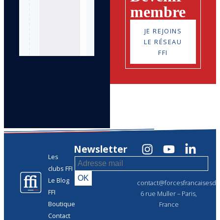
membre
JE REJOINS
LE RÉSEAU
FFI
Newsletter
Les
clubs FFI
Le Blog
contact@forcesfrancaisesdel
FFI
6 rue Muller – Paris,
Boutique
France
Contact