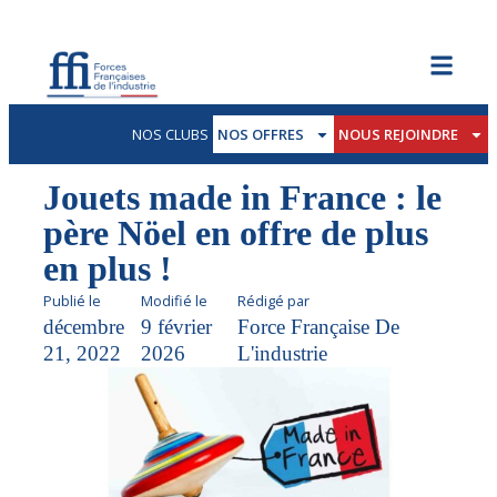
NOS CLUBS
NOS OFFRES
NOUS REJOINDRE
Jouets made in France : le
père Nöel en offre de plus
en plus !
Publié le
Modifié le
Rédigé par
décembre
9 février
Force Française De
21, 2022
2026
L'industrie