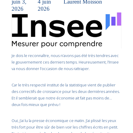
juin 3,
4 juin
Laurent Moisson
2026
2026
Je dois le reconnaître, nous n’avons pas été très tendres avec
le gouvernement ces derniers temps. Heureusement, l’Insee
va nous donner l’occasion de nous rattraper.
Car le très respecté institut de la statistique vient de publier
des correctifs de croissance pour les deux dernières années.
Et il semblerait que notre économie ait fait pas moins de…
deux fois mieux que prévu !
Oui, j’ai lu la presse économique ce matin. J’ai plissé les yeux
très fort pour être sûr de bien voir les chiffres écrits en petit.