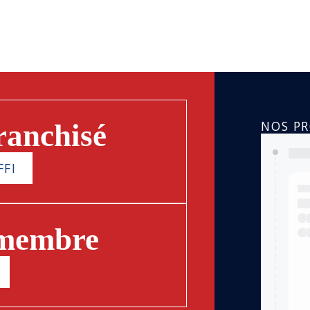
NOS P
ranchisé
FFI
 membre