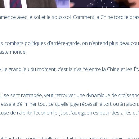
mence avec le sol et le sous-sol. Comment la Chine tord le br
 combats politiques d’arrière-garde, on n’entend plus beaucou
aste monde.
x, le grand jeu du moment, c’est la rivalité entre la Chine et les É
i se sent rattrapée, veut retrouver une dynamique de croissanc
e essaie d’éliminer tout ce qu’elle juge récessif, à tort ou à rais
use de ralentir l’économie, jusqu’aux guerres pour des alliés qu’
âtir la base industrielle qui a fait la prospérité et la puissanc