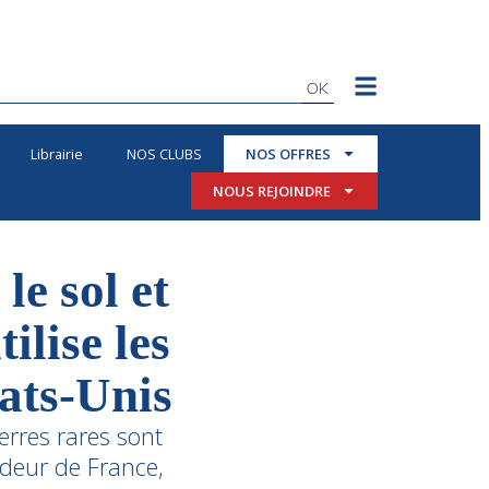
OK
Librairie
NOS CLUBS
NOS OFFRES
NOUS REJOINDRE
e sol et
ilise les
tats-Unis
erres rares sont
deur de France,