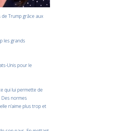
as de Trump grâce aux
p les grands
tats-Unis pour le
e qui lui permette de
on. Des normes
elle n’aime plus trop et
e de son pays. En mettant