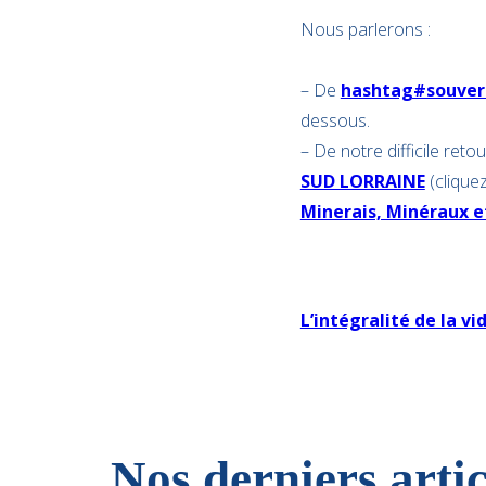
Nous parlerons :
– De
hashtag#souver
dessous.
– De notre difficile ret
SUD LORRAINE
(cliquez
Minerais, Minéraux 
L’intégralité de la vi
Nos derniers artic