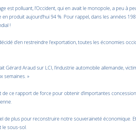
age est polluant, l’Occident, qui en avait le monopole, a peu à pe
e en produit aujourd’hui 94 %. Pour rappel, dans les années 1980
ial !
décidé d’en restreindre l’exportation, toutes les économies occ
larait Gérard Araud sur LCI, l’industrie automobile allemande, vict
ux semaines. »
ert de ce rapport de force pour obtenir d’importantes concessions
ienne.
el de plus pour reconstruire notre souveraineté économique. Et
 le sous-sol.