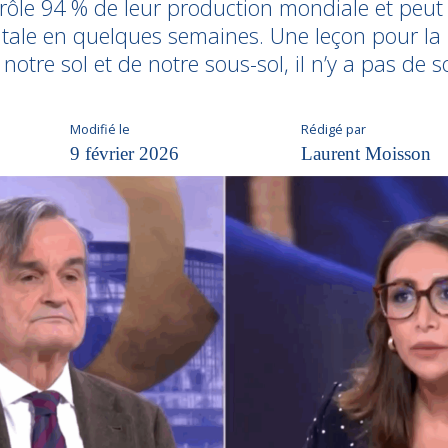
ntrôle 94 % de leur production mondiale et peut
entale en quelques semaines. Une leçon pour la 
 notre sol et de notre sous-sol, il n’y a pas de 
Modifié le
Rédigé par
9 février 2026
Laurent Moisson