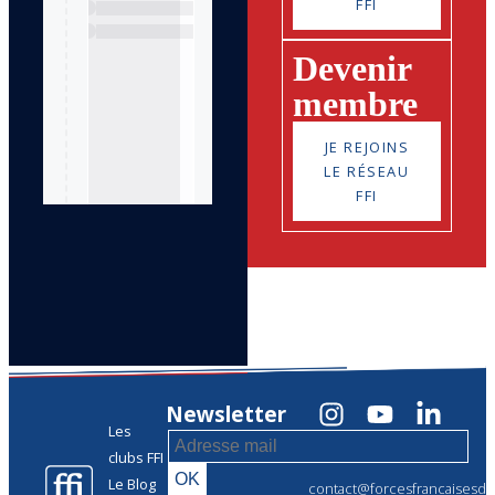
FFI
Devenir
membre
JE REJOINS
LE RÉSEAU
FFI
Newsletter
Les
clubs FFI
Le Blog
contact@forcesfrancaisesdel