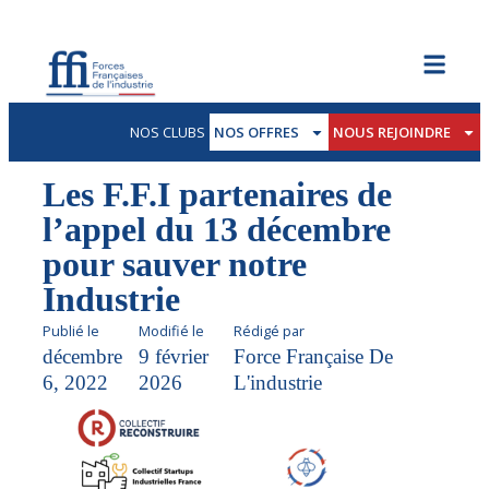
NOS CLUBS
NOS OFFRES
NOUS REJOINDRE
Les F.F.I partenaires de
l’appel du 13 décembre
pour sauver notre
Industrie
Publié le
Modifié le
Rédigé par
décembre
9 février
Force Française De
6, 2022
2026
L'industrie