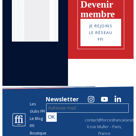
Devenir
membre
JE REJOINS
LE RÉSEAU
FFI
Newsletter
Les
clubs FFI
Le Blog
contact@forcesfrancaisesdel
FFI
6 rue Muller – Paris,
Boutique
France