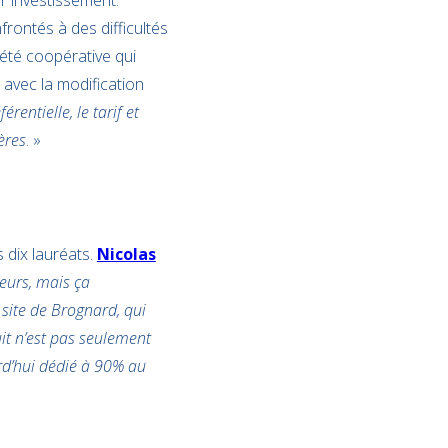
r investissement.
frontés à des difficultés
été coopérative qui
 avec la modification
rentielle, le tarif et
ères
. »
 dix lauréats.
Nicolas
seurs, mais ça
 site de Brognard, qui
it n’est pas seulement
rd’hui dédié à 90% au