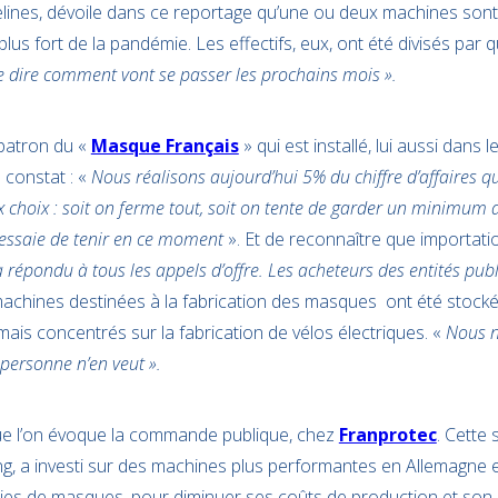
velines, dévoile dans ce reportage qu’une ou deux machines sont
lus fort de la pandémie. Les effectifs, eux, ont été divisés par 
e de dire comment vont se passer les prochains mois ».
patron du «
Masque Français
» qui est installé, lui aussi dans l
 constat : «
Nous réalisons aujourd’hui 5% du chiffre d’affaires qu
x choix : soit on ferme tout, soit on tente de garder un minimum de
 essaie de tenir en ce moment
». Et de reconnaître que importati
 répondu à tous les appels d’offre. Les acheteurs des entités pub
machines destinées à la fabrication des masques ont été stock
ais concentrés sur la fabrication de vélos électriques. «
Nous 
 personne n’en veut ».
e l’on évoque la commande publique, chez
Franprotec
. Cette 
g, a investi sur des machines plus performantes en Allemagne et
ies de masques, pour diminuer ses coûts de production et son 