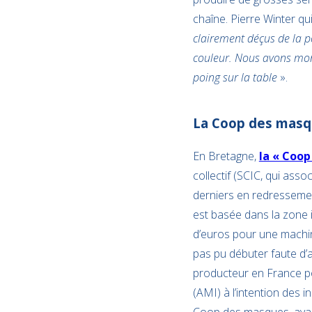
chaîne. Pierre Winter qu
clairement déçus de la p
couleur. Nous avons mont
poing sur la table
».
La Coop des masqu
En Bretagne,
la « Coo
collectif (SCIC, qui asso
derniers en redressement
est basée dans la zone i
d’euros pour une machin
pas pu débuter faute d’a
producteur en France pou
(AMI) à l’intention des i