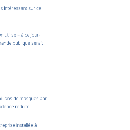
s intéressant sur ce
.
utilise – à ce jour-
mande publique serait
millions de masques par
adence réduite.
eprise installée à