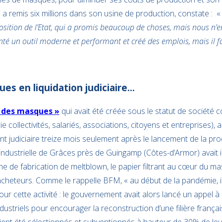
i a remis six millions dans son usine de production, constate : 
osition de l’Etat, qui a promis beaucoup de choses, mais nous n’e
é un outil moderne et performant et créé des emplois, mais il fau
es en liquidation judiciaire…
p des masques »
qui avait été créée sous le statut de société c
cie collectivités, salariés, associations, citoyens et entreprises),
 judiciaire treize mois seulement après le lancement de la prod
ndustrielle de Grâces près de Guingamp (Côtes-d’Armor) avait in
e de fabrication de meltblown, le papier filtrant au cœur du ma
cheteurs. Comme le rappelle BFM, « au début de la pandémie, il 
r cette activité : le gouvernement avait alors lancé un appel à 
ndustriels pour encourager la reconstruction d’une filière français