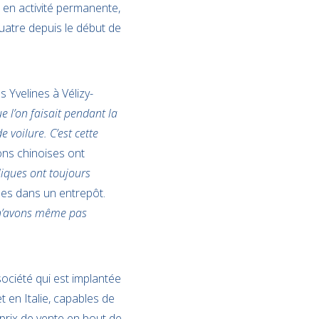
 en activité permanente,
quatre depuis le début de
es Yvelines à Vélizy-
e l’on faisait pendant la
 voilure. C’est cette
ons chinoises ont
liques ont toujours
ées dans un entrepôt.
n’avons même pas
société qui est implantée
 en Italie, capables de
prix de vente en bout de