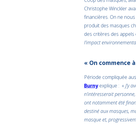
Coop des masques, avaie
Christophe Winckler ava
financières. On ne nous
produit des masques chir
des critères des appels 
l’impact environnemental 
« On commence à 
Période compliquée auss
Burny
explique : «
J’y a
n’intéresserait personne,
ont notamment été financ
destiné aux masques, mai
masque et, progressivem