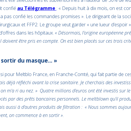
nt été sélectionnés et subventionnés à hauteur de 30% de leu
it confié
au Télégramme
: « Depuis huit à dix mois, on est con
 a pas confié les commandes promises ». Le dirigeant de la soci
urgicaux et FFP2. Le groupe veut garder « une lueur d’espoir »
d’offres dans les hôpitaux.
« Désormais, l’origine européenne préfé
doivent être pris en compte. On est bien placés sur ces trois crit
sortir du masque… »
i pour Meltblo France, en Franche-Comté, qui fait partie de ces
vais déjà réfléchi avant la crise sanitaire. Je cherchais des investis
 on m’a ri au nez. » Quatre millions d’euros ont été investis sur le
és par des prêts bancaires personnels. Le meltblown qu’il produ
s aussi à d’autres produits de filtration : « Nous sommes aujou
ent, on commence à en sortir »
.