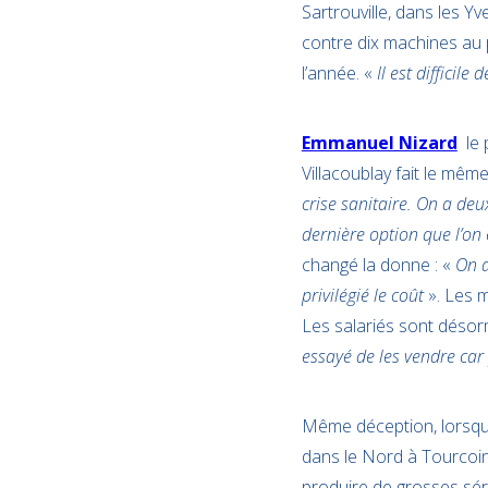
Sartrouville, dans les Y
contre dix machines au p
l’année. «
Il est difficil
Emmanuel Nizard
le 
Villacoublay fait le même
crise sanitaire. On a deu
dernière option que l’on
changé la donne : «
On a
privilégié le coût
». Les 
Les salariés sont désorm
essayé de les vendre car
Même déception, lorsqu
dans le Nord à Tourcoin
produire de grosses sér