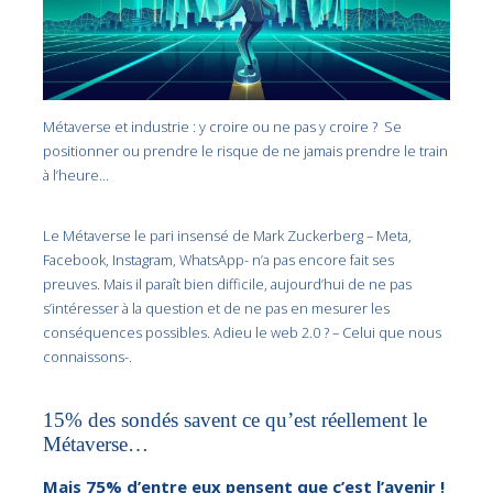
Métaverse et industrie : y croire ou ne pas y croire ? Se
positionner ou prendre le risque de ne jamais prendre le train
à l’heure…
Le Métaverse le pari insensé de Mark Zuckerberg – Meta,
Facebook, Instagram, WhatsApp- n’a pas encore fait ses
preuves. Mais il paraît bien difficile, aujourd’hui de ne pas
s’intéresser à la question et de ne pas en mesurer les
conséquences possibles. Adieu le web 2.0 ? – Celui que nous
connaissons-.
15% des sondés savent ce qu’est réellement le
Métaverse…
Mais 75% d’entre eux pensent que c’est l’avenir !