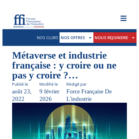
NOS CLUBS
NOS OFFRES
NOUS REJOINDRE
Métaverse et industrie
française : y croire ou ne
pas y croire ?…
Publié le
Modifié le
Rédigé par
août 23,
9 février
Force Française De
2022
2026
L'industrie