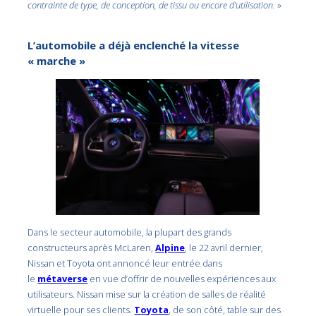
contrainte de type, de conception, de tissu ou encore d’utilisation.
»
L’automobile a déjà enclenché la vitesse
« marche »
Dans le secteur automobile, la plupart des grands
constructeurs après McLaren,
Alpine
, le 22 avril dernier,
Nissan et Toyota ont annoncé leur entrée dans
le
métaverse
en vue d’offrir de nouvelles expériences aux
utilisateurs. Nissan mise sur la création de salles de réalité
virtuelle pour ses clients.
Toyota
, de son côté, table sur des