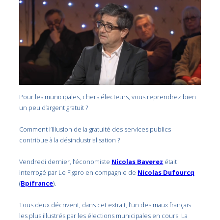
Pour les municipales, chers électeurs, vous reprendrez bien
un peu d’argent gratuit ?
Comment l’illusion de la gratuité des services publics
contribue à la désindustrialisation ?
Vendredi dernier, l’économiste
Nicolas Baverez
était
interrogé par Le Figaro en compagnie de
Nicolas Dufourcq
(
Bpifrance
).
Tous deux décrivent, dans cet extrait, l’un des maux français
les plus illustrés par les élections municipales en cours. La