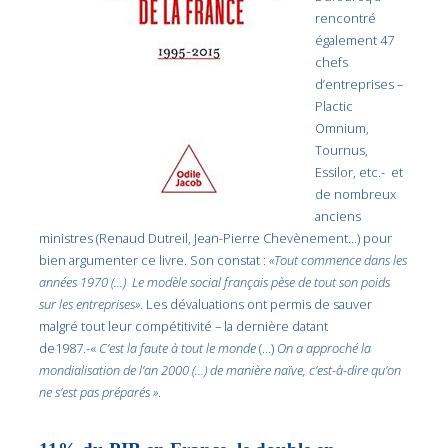
rencontré
également 47
chefs
d’entreprises –
Plactic
Omnium,
Tournus,
Essilor, etc.- et
de nombreux
anciens
ministres (Renaud Dutreil, Jean-Pierre Chevènement…) pour
bien argumenter ce livre. Son constat :
«Tout commence dans les
années 1970 (…) Le modèle social français pèse de tout son poids
sur les entreprises»
. Les dévaluations ont permis de sauver
malgré tout leur compétitivité – la dernière datant
de1987.-«
C’est la faute à tout le monde
(…)
On a approché la
mondialisation de l’an 2000 (…) de manière naïve, c’est-à-dire qu’on
ne s’est pas préparés »
.