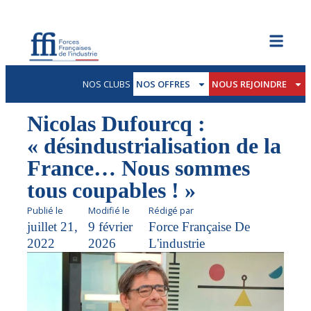
NOS CLUBS
NOS OFFRES
NOUS REJOINDRE
Nicolas Dufourcq :
« désindustrialisation de la
France… Nous sommes
tous coupables ! »
Publié le
Modifié le
Rédigé par
juillet 21,
9 février
Force Française De
2022
2026
L'industrie