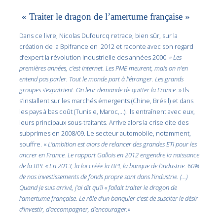
« Traiter le dragon de l’amertume française »
Dans ce livre, Nicolas Dufourcq retrace, bien sûr, sur la
création de la Bpifrance en 2012 et raconte avec son regard
d’expert la révolution industrielle des années 2000.
« Les
premières années, c’est internet. Les PME meurent, mais on n’en
entend pas parler. Tout le monde part à l’étranger. Les grands
groupes s’expatrient. On leur demande de quitter la France.
» Ils
s’installent sur les marchés émergents (Chine, Brésil) et dans
les pays à bas coût (Tunisie, Maroc,…). Ils entraînent avec eux,
leurs principaux sous-traitants. Arrive alors la crise dite des
subprimes en 2008/09. Le secteur automobile, notamment,
souffre. «
L’ambition est alors de relancer des grandes ETI pour les
ancrer en France. Le rapport Gallois en 2012 engendre la naissance
de la BPI. « En 2013, la loi créée la BPI, la banque de l’industrie. 60%
de nos investissements de fonds propre sont dans l’industrie. (…)
Quand je suis arrivé, j’ai dit qu’il « fallait traiter le dragon de
l’amertume française. Le rôle d’un banquier c’est de susciter le désir
d’investir, d’accompagner, d’encourager.»