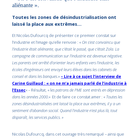
aliénante ».
Toutes les zones de désindustrialisation ont
laissé la place aux extrêmes…
Et Nicolas Dufourcq de présenter ce premier constat sur
l’industrie et l’image qu’elle renvoie : «
On s’est convaincu que
l’industrie était aliénante, que c’était le passé, que c’était Zola. La
campagne de communication sur l’industrie est devenue négative.
Les parents ont arrêté d’orienter leurs enfants vers l’industrie, les
écoles d’ingénieurs ont envoyé leurs élèves dans les cabinets de
conseil et dans les banques
.»
– Lire à ce sujet l’interview de
Carine Guillaud : « on ne m’a jamais parlé de l’industrie à
l’Essec
« – Résultat, « l
es patrons de PME sont entrés en dépression
dans les années 2000.»
Et de faire ce constat amer : «
Toutes les
zones désindustrialisées ont laissé la place aux extrêmes, il y a un
sentiment d’abandon social. Quand l’industrie n’est plus là, tout
disparaît, les services publics. »
Nicolas Dufourcq, dans cet ouvrage très remarqué – ainsi que