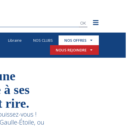
OK
Librairie
NOS CLUBS
NOS OFFRES
NOUS REJOINDRE
une
à ses
 rire.
ouissez-vous !
Gaulle-Étoile, ou