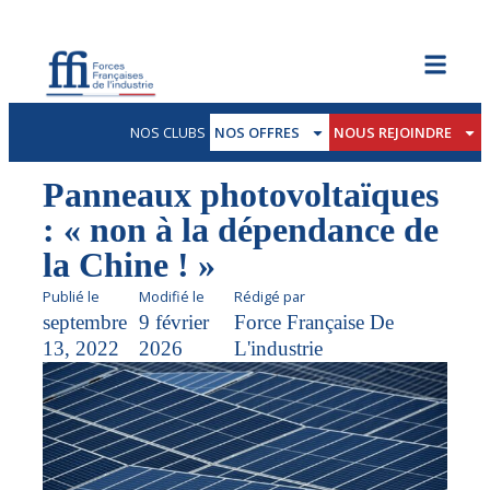
NOS CLUBS
NOS OFFRES
NOUS REJOINDRE
Panneaux photovoltaïques
: « non à la dépendance de
la Chine ! »
Publié le
Modifié le
Rédigé par
septembre
9 février
Force Française De
13, 2022
2026
L'industrie