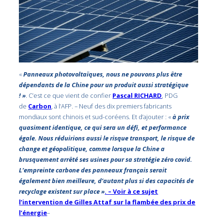
«
Panneaux photovoltaïques, nous ne pouvons plus être
dépendants de la Chine pour un produit aussi stratégique
! »
. C’est ce que vient de confier
Pascal RICHARD
, PDG
de
Carbon
, à l’AFP. – Neuf des dix premiers fabricants
mondiaux sont chinois et sud-coréens. Et d’ajouter : «
à prix
quasiment identique, ce qui sera un défi, et performance
égale. Nous réduirions aussi le risque transport, le risque de
change et géopolitique, comme lorsque la Chine a
brusquement arrêté ses usines pour sa stratégie zéro covid.
L’empreinte carbone des panneaux français serait
également bien meilleure, d’autant plus si des capacités de
recyclage existent sur place »
. – Voir à ce sujet
l’intervention de Gilles Attaf sur la flambée des prix de
l’énergie
–