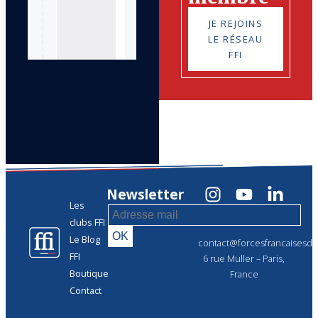
JE REJOINS
LE RÉSEAU
FFI
Newsletter
Les
clubs FFI
Le Blog
contact@forcesfrancaisesdel
FFI
6 rue Muller – Paris,
Boutique
France
Contact