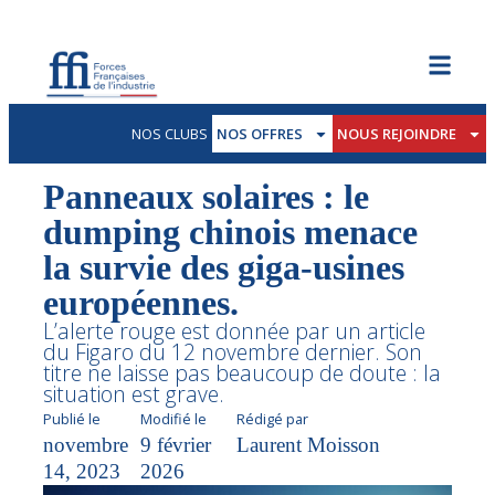
NOS CLUBS
NOS OFFRES
NOUS REJOINDRE
Panneaux solaires : le
dumping chinois menace
la survie des giga-usines
européennes.
L’alerte rouge est donnée par un article
du Figaro du 12 novembre dernier. Son
titre ne laisse pas beaucoup de doute : la
situation est grave.
Publié le
Modifié le
Rédigé par
novembre
9 février
Laurent Moisson
14, 2023
2026