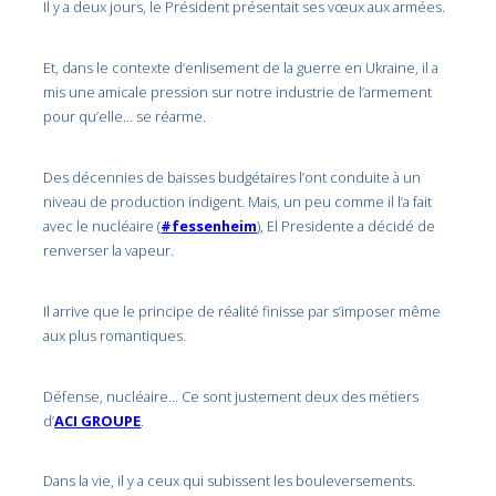
Il y a deux jours, le Président présentait ses vœux aux armées.
Et, dans le contexte d’enlisement de la guerre en Ukraine, il a
mis une amicale pression sur notre industrie de l’armement
pour qu’elle… se réarme.
Des décennies de baisses budgétaires l’ont conduite à un
niveau de production indigent. Mais, un peu comme il l’a fait
avec le nucléaire (
#fessenheim
), El Presidente a décidé de
renverser la vapeur.
Il arrive que le principe de réalité finisse par s’imposer même
aux plus romantiques.
Défense, nucléaire… Ce sont justement deux des métiers
d’
ACI GROUPE
.
Dans la vie, il y a ceux qui subissent les bouleversements.