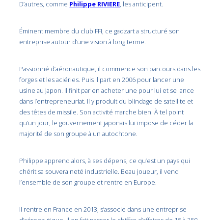
D’autres, comme
Philippe RIVIERE
, les anticipent.
Éminent membre du club FFI, ce gadzart a structuré son
entreprise autour d’une vision à long terme.
Passionné d’aéronautique, il commence son parcours dans les
forges et les aciéries. Puis il part en 2006 pour lancer une
usine au Japon. Il finit par en acheter une pour lui et se lance
dans l’entrepreneuriat. Il y produit du blindage de satellite et
des têtes de missile. Son activité marche bien. À tel point
qu’un jour, le gouvernement japonais lui impose de céder la
majorité de son groupe à un autochtone.
Philippe apprend alors, à ses dépens, ce qu’est un pays qui
chérit sa souveraineté industrielle. Beau joueur, il vend
l’ensemble de son groupe et rentre en Europe.
Il rentre en France en 2013, s’associe dans une entreprise
d’aéronautique. Il en fait passer le chiffre d’affaires de 15 à 250