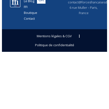
Le Blog
contact@forcesfrancaisesdel
FFI
6 rue Muller – Paris,
Boutique
France
Contact
Mentions légales & CGV
Politique de confidentialité