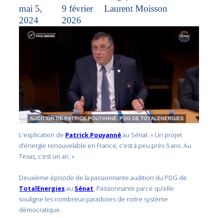
mai 5,
9 février
Laurent Moisson
2024
2026
L’explication de
Patrick Pouyanné
au Sénat. « Un projet
d’énergie renouvelable en France, c’est à peu près 5 ans. Au
Texas, c’est un an. »
Deuxième épisode de la passionnante audition du PDG de
TotalEnergies
au
Sénat
. Passionnante parce qu’elle
souligne les nombreux paradoxes de notre système
démocratique.