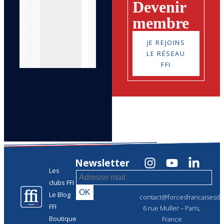
Devenir
membre
JE REJOINS
LE RÉSEAU
FFI
Newsletter
Les
clubs FFI
Le Blog
contact@forcesfrancaisesdel
FFI
6 rue Muller – Paris,
Boutique
France