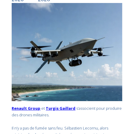
Renault Group
et
Turgis Gaillard
s’associent pour produire
des drones militaires.
Il n’y a pas de fumée sans feu. Sébastien Lecornu, alors