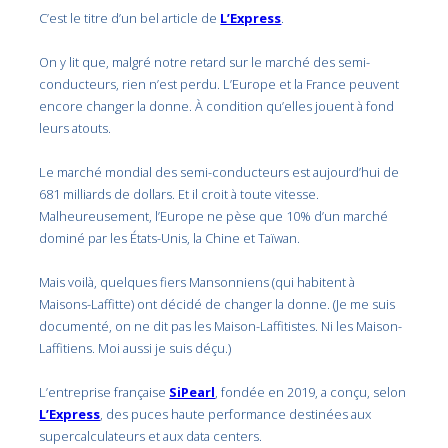
C’est le titre d’un bel article de
L’Express
.
On y lit que, malgré notre retard sur le marché des semi-
conducteurs, rien n’est perdu. L’Europe et la France peuvent
encore changer la donne. À condition qu’elles jouent à fond
leurs atouts.
Le marché mondial des semi-conducteurs est aujourd’hui de
681 milliards de dollars. Et il croit à toute vitesse.
Malheureusement, l’Europe ne pèse que 10% d’un marché
dominé par les États-Unis, la Chine et Taïwan.
Mais voilà, quelques fiers Mansonniens (qui habitent à
Maisons-Laffitte) ont décidé de changer la donne. (Je me suis
documenté, on ne dit pas les Maison-Laffitistes. Ni les Maison-
Laffitiens. Moi aussi je suis déçu.)
L’entreprise française
SiPearl
, fondée en 2019, a conçu, selon
L’Express
, des puces haute performance destinées aux
supercalculateurs et aux data centers.