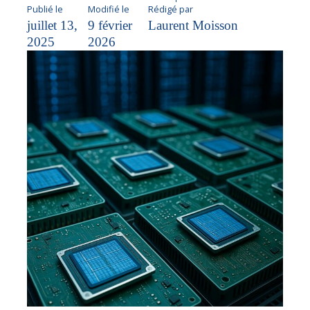
Publié le
Modifié le
Rédigé par
juillet 13,
9 février
Laurent Moisson
2025
2026