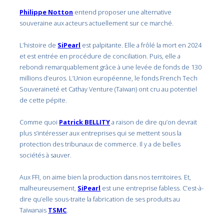
Philippe Notton
entend proposer une alternative
souveraine aux acteurs actuellement sur ce marché.
L’histoire de
SiPearl
est palpitante. Elle a frôlé la mort en 2024
et est entrée en procédure de conciliation. Puis, elle a
rebondi remarquablement grâce à une levée de fonds de 130
millions d’euros. L’Union européenne, le fonds French Tech
Souveraineté et Cathay Venture (Taiwan) ont cru au potentiel
de cette pépite.
Comme quoi
Patrick BELLITY
a raison de dire qu’on devrait
plus s’intéresser aux entreprises qui se mettent sous la
protection des tribunaux de commerce. Il y a de belles
sociétés à sauver.
Aux FFI, on aime bien la production dans nos territoires. Et,
malheureusement,
SiPearl
est une entreprise fabless. C’est-à-
dire qu’elle sous-traite la fabrication de ses produits au
Taïwanais
TSMC
.