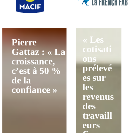
« Les
Pierre
cotisati
Gattaz : « La
ons
croissance,
prélevé
c’est à 50 %
es sur
de la
les
confiance »
revenus
des
travaill
eurs