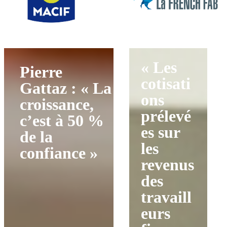
« Les
Pierre
cotisati
Gattaz : « La
ons
croissance,
prélevé
c’est à 50 %
es sur
de la
les
confiance »
revenus
des
travaill
eurs