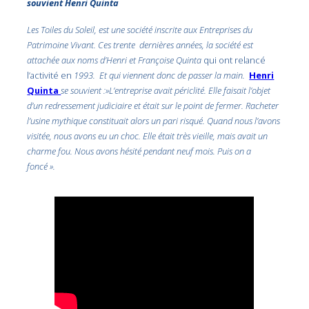
souvient Henri Quinta
Les Toiles du Soleil, est une société inscrite aux Entreprises du
Patrimoine Vivant. Ces trente dernières années, la société est
attachée aux noms d’Henri et Françoise Quinta
qui ont relancé
l’activité en
1993. Et qui viennent donc de passer la main.
Henri
Quinta
se souvient :»L’entreprise avait périclité. Elle faisait l’objet
d’un redressement judiciaire et était sur le point de fermer. Racheter
l’usine mythique constituait alors un pari risqué. Quand nous l’avons
visitée, nous avons eu un choc. Elle était très vieille, mais avait un
charme fou. Nous avons hésité pendant neuf mois. Puis on a
foncé ».