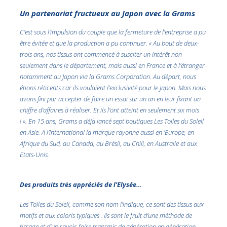
Un partenariat fructueux au Japon avec la Grams
C’est sous l’impulsion du couple que la fermeture de l’entreprise a pu
être évitée et que la production a pu continuer. « Au bout de deux-
trois ans, nos tissus ont commencé à susciter un intérêt non
seulement dans le département, mais aussi en France et à l’étranger
notamment au Japon via la Grams Corporation. Au départ, nous
étions réticents car ils voulaient l’exclusivité pour le Japon. Mais nous
avons fini par accepter de faire un essai sur un an en leur fixant un
chiffre d’affaires à réaliser. Et ils l’ont atteint en seulement six mois
! ». En 15 ans, Grams a déjà lancé sept boutiques Les Toiles du Soleil
en Asie. A l’international la marque rayonne aussi en ’Europe, en
Afrique du Sud, au Canada, au Brésil, au Chili, en Australie et aux
Etats-Unis.
Des produits très appréciés de l’Elysée…
Les Toiles du Soleil, comme son nom l’indique, ce sont des tissus aux
motifs et aux coloris typiques . Ils sont le fruit d’une méthode de
tissage et d’un savoir-faire transmis de génération en génération.