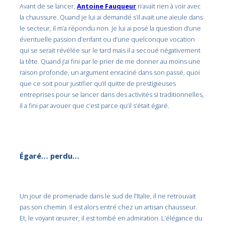
Avant de se lancer,
Antoine Fauqueur
n’avait rien à voir avec
la chaussure. Quand je lui ai demandé s’il avait une aïeule dans
le secteur, il m’a répondu non. Je lui ai posé la question d’une
éventuelle passion d’enfant ou d’une quelconque vocation
qui se serait révélée sur le tard mais il a secoué négativement
la tête. Quand j’ai fini par le prier de me donner au moins une
raison profonde, un argument enraciné dans son passé, quoi
que ce soit pour justifier qu’il quitte de prestigieuses
entreprises pour se lancer dans des activités si traditionnelles,
il a fini par avouer que c’est parce qu’il s’était égaré.
Égaré… perdu…
Un jour de promenade dans le sud de l’Italie, il ne retrouvait
pas son chemin. Il est alors entré chez un artisan chausseur.
Et, le voyant œuvrer, il est tombé en admiration. L’élégance du