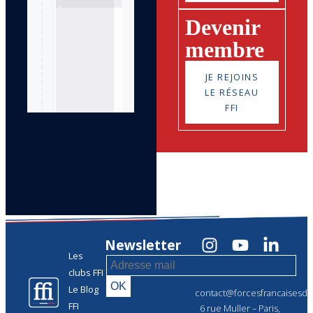
Devenir
membre
JE REJOINS
LE RÉSEAU
FFI
Newsletter
Les
clubs FFI
Le Blog
contact@forcesfrancaisesdel
FFI
6 rue Muller – Paris,