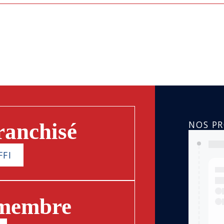
NOS P
ranchisé
FFI
 membre