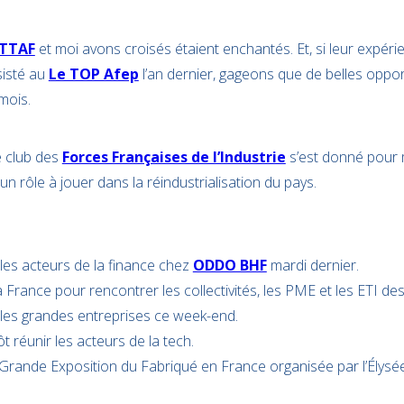
ATTAF
et moi avons croisés étaient enchantés. Et, si leur expér
sisté au
Le TOP Afep
l’an dernier, gageons que de belles opport
mois.
e club des
Forces Françaises de l’Industrie
s’est donné pour 
un rôle à jouer dans la réindustrialisation du pays.
les acteurs de la finance chez
ODDO BHF
mardi dernier.
France pour rencontrer les collectivités, les PME et les ETI des 
les grandes entreprises ce week-end.
t réunir les acteurs de la tech.
Grande Exposition du Fabriqué en France organisée par l’Élysée