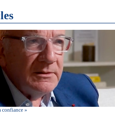
les
a confiance »