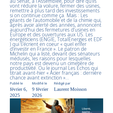
au Sénat, à l’Assemblée, pour dire qu’ils
vont réduire la voilure, fermer des usines,
remettre à plus tard des investissements
si on continue comme ça. Mais : Les
géants de l’automobile et de la chimie qui,
après avoir alerté des années, annoncent
aujourd'hui des fermetures d’usines en
Europe et des ouvertures aux US. Les
énergéticiens (ENGIE, TotalEnergies et EDF
) qui s’écrient en coeur « quel enfer
d’investir en France ». Le patron de
Michelin qui a listé, devant des sénateurs
médusés, les raisons pour lesquelles
notre pays est devenu un cimetière de
productivité. Ou le journal Les Échos qui
titrait avant-hier « Acier français : dernière
chance avant extinction »...
Publié le
Modifié le
Rédigé par
février 6,
9 février
Laurent Moisson
2025
2026