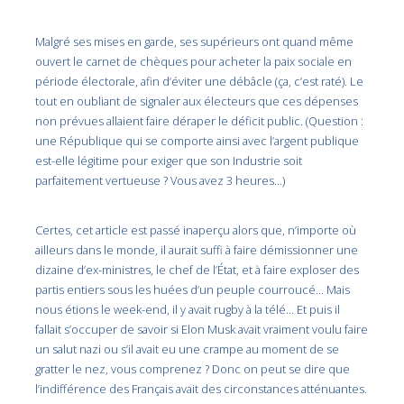
Malgré ses mises en garde, ses supérieurs ont quand même
ouvert le carnet de chèques pour acheter la paix sociale en
période électorale, afin d’éviter une débâcle (ça, c’est raté). Le
tout en oubliant de signaler aux électeurs que ces dépenses
non prévues allaient faire déraper le déficit public. (Question :
une République qui se comporte ainsi avec l’argent publique
est-elle légitime pour exiger que son Industrie soit
parfaitement vertueuse ? Vous avez 3 heures…)
Certes, cet article est passé inaperçu alors que, n’importe où
ailleurs dans le monde, il aurait suffi à faire démissionner une
dizaine d’ex-ministres, le chef de l’État, et à faire exploser des
partis entiers sous les huées d’un peuple courroucé… Mais
nous étions le week-end, il y avait rugby à la télé… Et puis il
fallait s’occuper de savoir si Elon Musk avait vraiment voulu faire
un salut nazi ou s’il avait eu une crampe au moment de se
gratter le nez, vous comprenez ? Donc on peut se dire que
l’indifférence des Français avait des circonstances atténuantes.