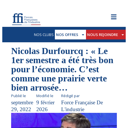
NOS CLUBS
NOS OFFRES
NOUS REJOINDRE
Nicolas Durfourcq : « Le
1er semestre a été très bon
pour l’économie. C’est
comme une prairie verte
bien arrosée…
Publié le
Modifié le
Rédigé par
septembre
9 février
Force Française De
29, 2022
2026
L'industrie