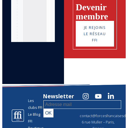
Devenir
membre
JE REJOINS
LE RÉSEAU
FFI
Newsletter
Les
clubs FFI
Le Blog
contact@forcesfrancaisesdel
FFI
6 rue Muller – Paris,
Boutique