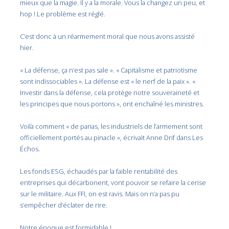
mieux que la magie. Il y a la morale. Vous la changez un peu, et
hop ! Le problème est réglé.
C’est donc à un réarmement moral que nous avons assisté
hier.
« La défense, ça n’est pas sale ». « Capitalisme et patriotisme
sont indissociables ». La défense est « le nerf de la paix ». «
Investir dans la défense, cela protège notre souveraineté et
les principes que nous portons », ont enchaîné les ministres.
Voilà comment « de parias, les industriels de l’armement sont
officiellement portés au pinacle », écrivait
Anne Drif dans Les
Échos.
Les fonds ESG, échaudés par la faible rentabilité des
entreprises qui décarbonent, vont pouvoir se refaire la cerise
sur le militaire. Aux FFI, on est ravis. Mais on n’a pas pu
s’empêcher d’éclater de rire.
Notre époque est formidable !