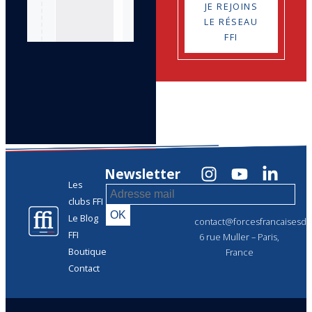
JE REJOINS
LE RÉSEAU
FFI
Newsletter
Les
clubs FFI
Le Blog
contact@forcesfrancaisesdel
FFI
6 rue Muller – Paris,
Boutique
France
Contact